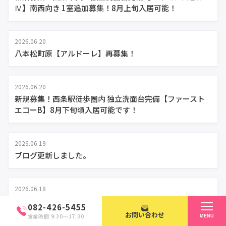
Ⅳ】南西向き 1室追加募集！8月上旬入居可能！
2026.06.20
八本松町原【アルドーレ】再募集！
2026.06.20
新規募集！西条駅徒歩圏内 独立洗面台完備【ファースト
エコーB】8月下旬頃入居可能です！
2026.06.19
ブログ更新しました。
2026.06.18
八本松町原オートロック付きマンション【アルドーレ】申
082-426-5455
込のため満室になりました！
お問い合わせ
営業時間 9:30〜17:30