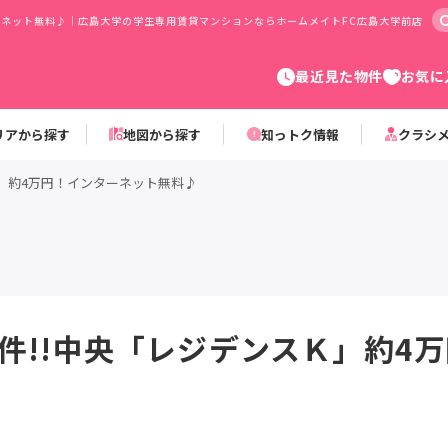
ターネット無料♪｜広島大学の学生専用賃貸マンションならホームメイトFC広島大学前店
最近見た物件
お気に
リアから探す
地図から探す
知っトク情報
クラシ
Ｋ」約4万円！インターネット無料♪
件!!中央「レジデンスＫ」約4