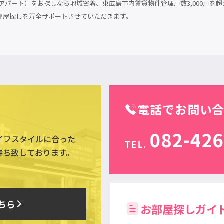
パート）をお探しなら地域密着、東広島市内賃貸物件管理戸数3,000戸を超
部屋探しを万全サポートさせていただきます。
電話でお問い
082-426
イフスタイルに合った
TEL.
待ち致しております。
ちら
お部屋探しガイ