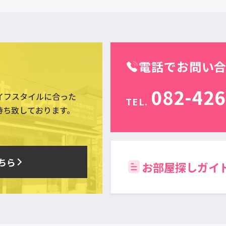
電話でお問い
082-426
イフスタイルに合った
TEL.
待ち致しております。
ちら
お部屋探しガイ