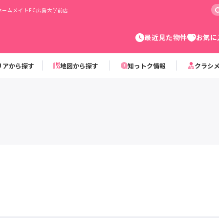
ームメイトFC広島大学前店
最近見た物件
お気に
リアから探す
地図から探す
知っトク情報
クラシ
。