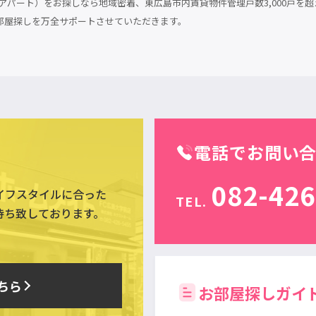
パート）をお探しなら地域密着、東広島市内賃貸物件管理戸数3,000戸を超
部屋探しを万全サポートさせていただきます。
電話でお問い
082-426
イフスタイルに合った
TEL.
待ち致しております。
ちら
お部屋探しガイ