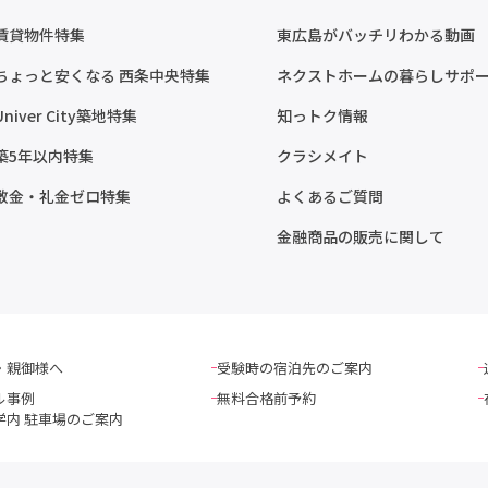
賃貸物件特集
東広島がバッチリわかる動画
ちょっと安くなる 西条中央特集
ネクストホームの暮らしサポ
Univer City築地特集
知っトク情報
築5年以内特集
クラシメイト
敷金・礼金ゼロ特集
よくあるご質問
金融商品の販売に関して
・親御様へ
受験時の宿泊先のご案内
ル事例
無料合格前予約
学内 駐車場のご案内