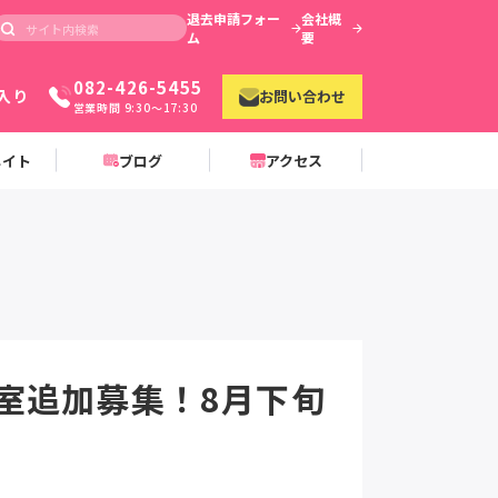
退去申請フォー
会社概
ム
要
082-426-5455
入り
お問い合わせ
営業時間 9:30〜17:30
メイト
ブログ
アクセス
室追加募集！8月下旬