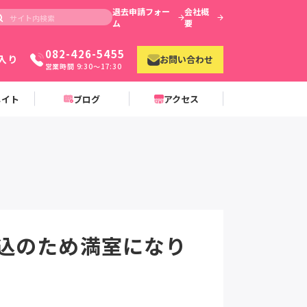
退去申請フォー
会社概
ム
要
082-426-5455
入り
お問い合わせ
営業時間 9:30〜17:30
メイト
ブログ
アクセス
込のため満室になり