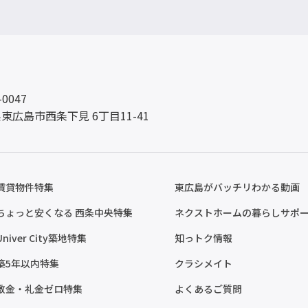
-0047
東広島市西条下見 6丁目11-41
賃貸物件特集
東広島がバッチリわかる動画
ちょっと安くなる 西条中央特集
ネクストホームの暮らしサポ
Univer City築地特集
知っトク情報
築5年以内特集
クラシメイト
敷金・礼金ゼロ特集
よくあるご質問