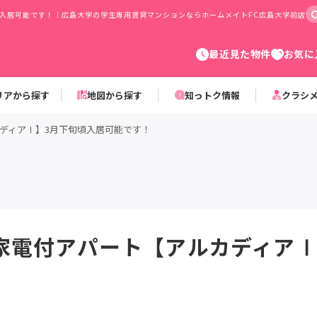
入居可能です！｜広島大学の学生専用賃貸マンションならホームメイトFC広島大学前店
最近見た物件
お気に
リアから探す
地図から探す
知っトク情報
クラシ
ディアⅠ】3月下旬頃入居可能です！
家電付アパート【アルカディアⅠ