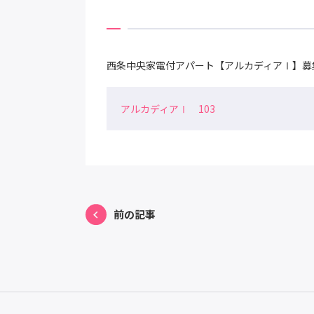
西条中央家電付アパート【アルカディアⅠ】募
アルカディアⅠ 103
前の記事