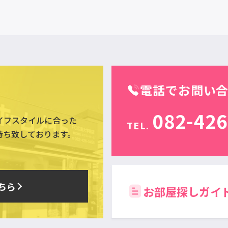
電話でお問い
082-426
イフスタイルに合った
TEL.
待ち致しております。
ちら
お部屋探しガイ