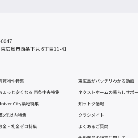
-0047
東広島市西条下見 6丁目11-41
賃貸物件特集
東広島がバッチリわかる動画
ちょっと安くなる 西条中央特集
ネクストホームの暮らしサポ
Univer City築地特集
知っトク情報
築5年以内特集
クラシメイト
敷金・礼金ゼロ特集
よくあるご質問
金融商品の販売に関して