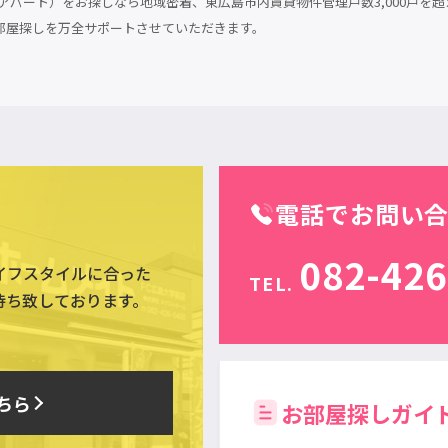
パート）をお探しなら地域密着、東広島市内賃貸物件管理戸数3,000戸を超
部屋探しを万全サポートさせていただきます。
電話でお問い
082-426
イフスタイルに合った
TEL.
待ち致しております。
ちら
お部屋探しガイ