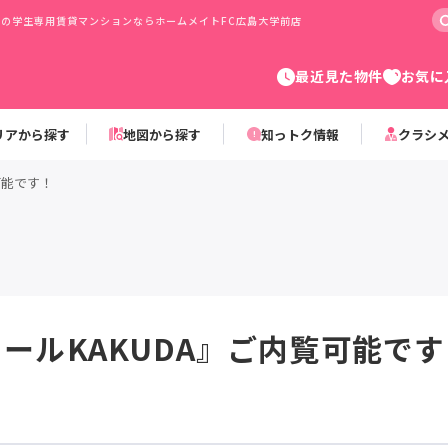
大学の学生専用賃貸マンションならホームメイトFC広島大学前店
最近見た物件
お気に
リアから探す
地図から探す
知っトク情報
クラシ
可能です！
ュールKAKUDA』ご内覧可能で