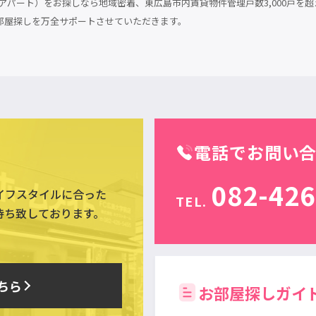
パート）をお探しなら地域密着、東広島市内賃貸物件管理戸数3,000戸を超
部屋探しを万全サポートさせていただきます。
電話でお問い
082-426
イフスタイルに合った
TEL.
待ち致しております。
ちら
お部屋探しガイ