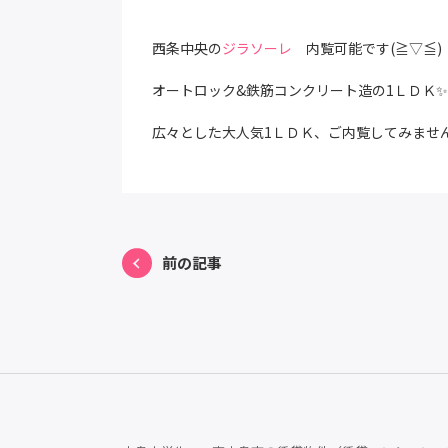
西条中央の
ジラソーレ
内覧可能です(≧▽≦)
オートロック&鉄筋コンクリート造の1ＬＤＫ✨
広々とした大人気1ＬＤＫ、ご内覧してみませ
前の記事