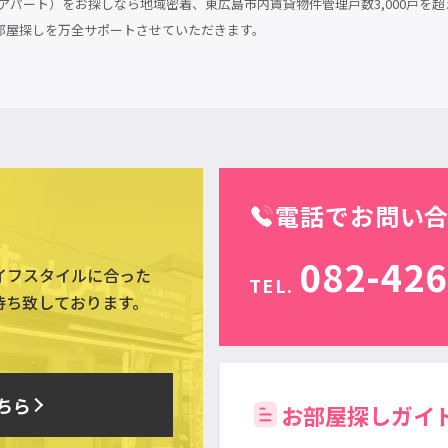
パート）をお探しなら地域密着、東広島市内賃貸物件管理戸数3,000戸を超
部屋探しを万全サポートさせていただきます。
電話でお問い
082-426
イフスタイルに合った
TEL.
待ち致しております。
ちら
お部屋探しガイ