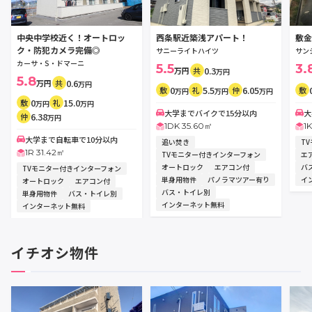
中央中学校近く！オートロッ
西条駅近築浅アパート！
敷金
ク・防犯カメラ完備◎
サニーライトハイツ
サン
カーサ・S・ドマーニ
5.5
3.
0.3
万円
共
万円
5.8
0.6
万円
共
万円
0
5.5
6.05
敷
礼
仲
敷
万円
万円
万円
0
15.0
敷
礼
万円
万円
大学までバイクで15分以内
大
6.38
仲
万円
1DK 35.60㎡
1
大学まで自転車で10分以内
追い焚き
T
1R 31.42㎡
TVモニター付きインターフォン
エ
オートロック
エアコン付
バ
TVモニター付きインターフォン
単身用物件
パノラマツアー有り
イ
オートロック
エアコン付
バス・トイレ別
単身用物件
バス・トイレ別
インターネット無料
インターネット無料
イチオシ物件