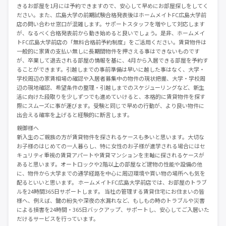
きるお部屋を1月には予約できますので、安心して早めにお部屋探しをしてく
ださい。また、広島大学の前期試験合格発表後はホームメイトFC広島大学前
店の問い合わせ窓口が混雑します。サポートスタッフを増やして対応します
が、なるべく合格発表前から動き始めると良いでしょう。是非、ホームメイ
トFC広島大学前店の「無料合格前予約制度」をご活用ください。賃貸物件は
一般的に家賃の支払い無しに長期間物件を押さえる事はできないものです
が、卒業して退去される部屋の情報を基に、4月から入居できる部屋を予約す
ることができます。引越しまでの事前準備は早いに越した事はなく、大学・
学校周辺の家賃相場の確認や入居者募集中の物件の現状把握、大学・学校周
辺の現地確認、希望条件の整理・引越しまでのスケジューリングなど、新生
活に向けた段取りを少しずつでも進めていけると、本格的に賃貸物件を探す
際にスムーズに事が運びます。受験と同じで早めの行動が、より良い物件に
出会える確率を上げると経験的に断言します。
親御様へ
新入生のご親族の方が賃貸物件を探されるケースも多いと思います。大切な
お子様のはじめての一人暮らし、特に女性のお子様が進学される場合にはセ
キュリティ重視の賃貸アパートや賃貸マンションを主軸に探されるケースが
あると思います。オートロックや2階以上の部屋など建物の性能や設備の他
に、物件から大学までの通学経路を中心に周辺環境や買い物の場所へも気を
配るといいと思います。 ホームメイトFC広島大学前店では、お部屋のトラブ
ルを24時間365日サポートします。 当社の管理する賃貸住宅にお住まいの皆
様へ、例えば、鍵の紛失や深夜の水漏れなど、もしもの時のトラブルや災害
による損害を24時間・365日バックアップ、サポートし、安心してご入居いた
だけるサービスを行っています。