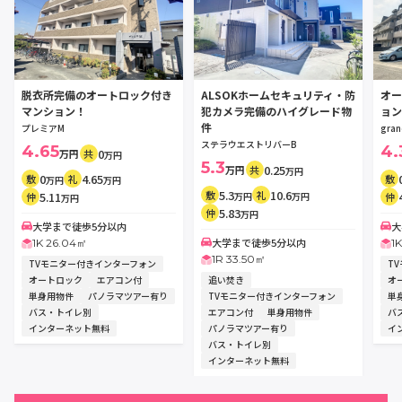
脱衣所完備のオートロック付き
ALSOKホームセキュリティ・防
オー
マンション！
犯カメラ完備のハイグレード物
ョン
件
プレミアM
gra
ステラウエストリバーB
4.65
4.
0
万円
共
万円
5.3
0.25
万円
共
万円
0
4.65
敷
礼
敷
万円
万円
5.3
10.6
敷
礼
5.11
万円
万円
仲
仲
万円
5.83
仲
万円
大学まで徒歩5分以内
大
大学まで徒歩5分以内
1K 26.04㎡
1
1R 33.50㎡
TVモニター付きインターフォン
T
オートロック
エアコン付
追い焚き
オ
単身用物件
パノラマツアー有り
TVモニター付きインターフォン
単
バス・トイレ別
エアコン付
単身用物件
バ
インターネット無料
パノラマツアー有り
イ
バス・トイレ別
インターネット無料