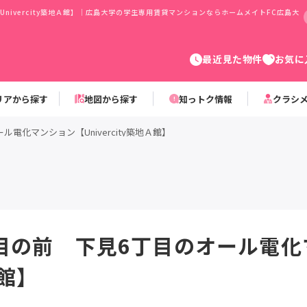
ivercity築地Ａ館】｜広島大学の学生専用賃貸マンションならホームメイトFC広島大
最近見た物件
お気に
リアから探す
地図から探す
知っトク情報
クラシ
化マンション【Univercity築地Ａ館】
目の前 下見6丁目のオール電化
Ａ館】