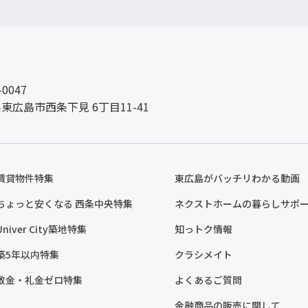
-0047
東広島市西条下見 6丁目11-41
賃貸物件特集
東広島がバッチリわかる動画
ちょっと安くなる 西条中央特集
ネクストホームの暮らしサポ
Univer City築地特集
知っトク情報
築5年以内特集
クラシメイト
敷金・礼金ゼロ特集
よくあるご質問
金融商品の販売に関して