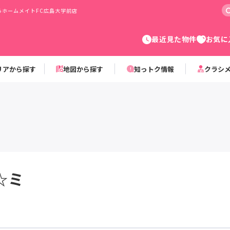
ホームメイトFC広島大学前店
最近見た物件
お気に
リアから探す
地図から探す
知っトク情報
クラシ
☆ミ