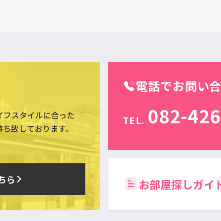
電話でお問い
082-426
イフスタイルに合った
TEL.
待ち致しております。
ちら
お部屋探しガイ