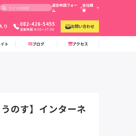
退去申請フォー
会社概
ム
要
082-426-5455
入り
お問い合わせ
営業時間 9:30〜17:30
メイト
ブログ
アクセス
こうのす】インターネ