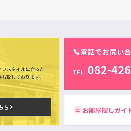
電話でお問い
082-426
イフスタイルに合った
TEL.
待ち致しております。
ちら
お部屋探しガイ