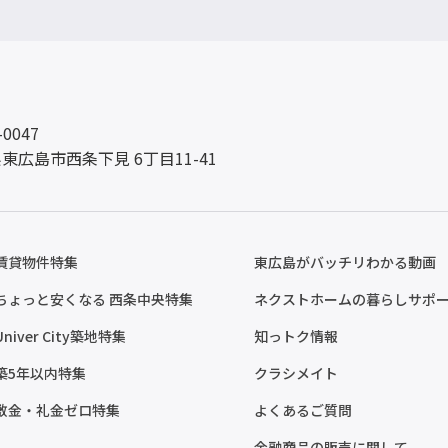
-0047
東広島市西条下見 6丁目11-41
賃貸物件特集
東広島がバッチリわかる動画
ちょっと安くなる 西条中央特集
ネクストホームの暮らしサポ
Univer City築地特集
知っトク情報
築5年以内特集
クラシメイト
敷金・礼金ゼロ特集
よくあるご質問
金融商品の販売に関して