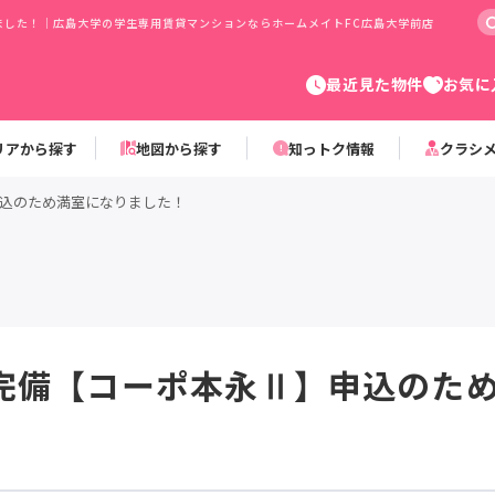
ました！｜広島大学の学生専用賃貸マンションならホームメイトFC広島大学前店
最近見た物件
お気に
リアから探す
地図から探す
知っトク情報
クラシ
込のため満室になりました！
完備【コーポ本永Ⅱ】申込のた