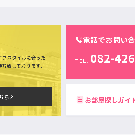
電話でお問い
082-426
イフスタイルに合った
TEL.
待ち致しております。
ちら
お部屋探しガイ