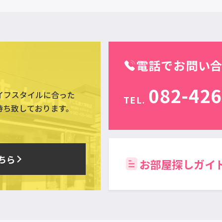
電話でお問い
082-426
イフスタイルに合った
TEL.
待ち致しております。
ちら
お部屋探しガイ