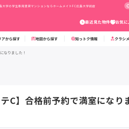
島大学の学生専用賃貸マンションならホームメイトFC広島大学前店
最近見た物件
お気に
リアから探す
地図から探す
知っトク情報
クラシ
室になりました！
リテC】合格前予約で満室になり