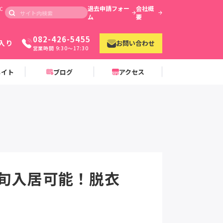
退去申請フォー
会社概
C
ム
要
082-426-5455
入り
お問い合わせ
営業時間 9:30〜17:30
メイト
ブログ
アクセス
下旬入居可能！脱衣