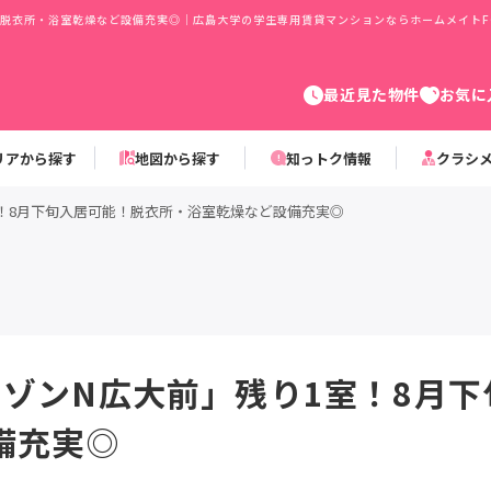
！脱衣所・浴室乾燥など設備充実◎｜広島大学の学生専用賃貸マンションならホームメイトF
最近見た物件
お気に
リアから探す
地図から探す
知っトク情報
クラシ
室！8月下旬入居可能！脱衣所・浴室乾燥など設備充実◎
メゾンN広大前」残り1室！8月
備充実◎