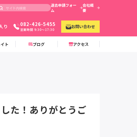
退去申請フォー
会社概
ム
要
082-426-5455
入り
お問い合わせ
営業時間 9:30〜17:30
メイト
ブログ
アクセス
ました！ありがとうご