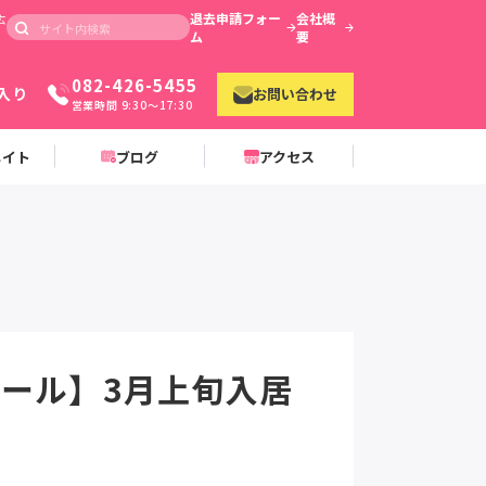
退去申請フォー
会社概
広
ム
要
082-426-5455
入り
お問い合わせ
営業時間 9:30〜17:30
メイト
ブログ
アクセス
ェール】3月上旬入居