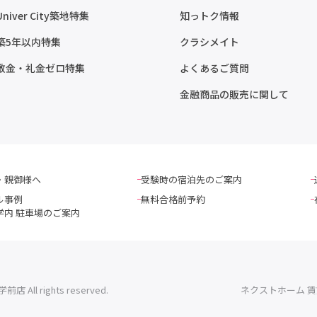
Univer City築地特集
知っトク情報
築5年以内特集
クラシメイト
敷金・礼金ゼロ特集
よくあるご質問
金融商品の販売に関して
・親御様へ
受験時の宿泊先のご案内
ル事例
無料合格前予約
学内 駐車場のご案内
l rights reserved.
ネクストホーム 