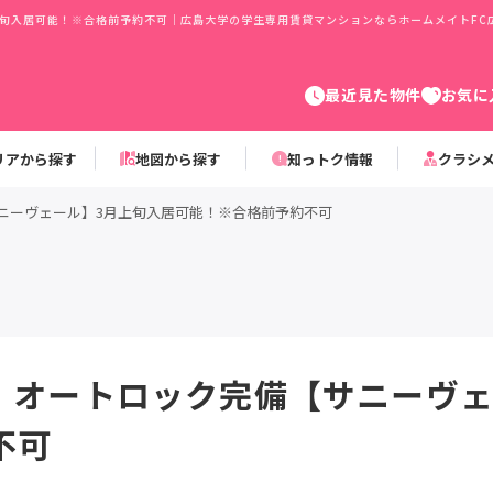
上旬入居可能！※合格前予約不可｜広島大学の学生専用賃貸マンションならホームメイトFC
最近見た物件
お気に
リアから探す
地図から探す
知っトク情報
クラシ
サニーヴェール】3月上旬入居可能！※合格前予約不可
目 オートロック完備【サニーヴ
不可