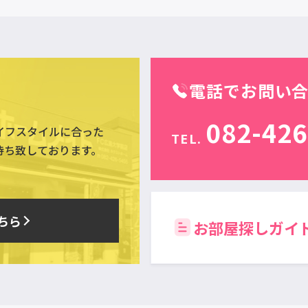
電話でお問い
082-426
イフスタイルに合った
TEL.
待ち致しております。
ちら
お部屋探しガイ