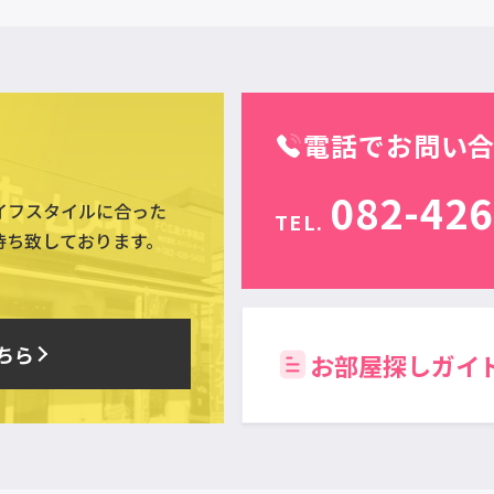
電話でお問い
082-426
イフスタイルに合った
TEL.
待ち致しております。
ちら
お部屋探しガイ