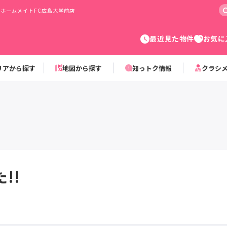
らホームメイトFC広島大学前店
最近見た物件
お気に
リアから探す
地図から探す
知っトク情報
クラシ
!!