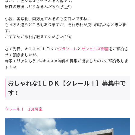
な、、、色々考えさせられる内容です。
原作の最後はどうなるんだろう(@_@)
小説、実写化、両方見てみるのも面白いですね！
もちろん違うところもありますが、それぞれが良い作品だなと思いま
す。
おすすめがあれば教えてください(^^)/
さて先日、オススメ1ＬＤＫで
ジラソーレ
と
サンヒルズ御薗
をご紹介さ
せて頂きましたが、
寺家エリアにもう1件オススメ物件の募集が出ましたのでご紹介致しま
す！☺
おしゃれな1ＬＤＫ【クレールⅠ】募集中で
す！
クレールⅠ 101号室