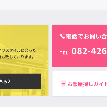
電話でお問い
082-426
イフスタイルに合った
TEL.
待ち致しております。
ちら
お部屋探しガイ