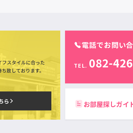
電話でお問い
082-426
イフスタイルに合った
TEL.
待ち致しております。
ちら
お部屋探しガイ