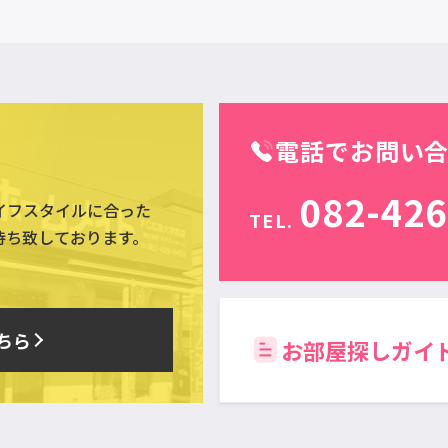
電話でお問い
082-426
イフスタイルに合った
TEL.
待ち致しております。
ちら
お部屋探しガイ