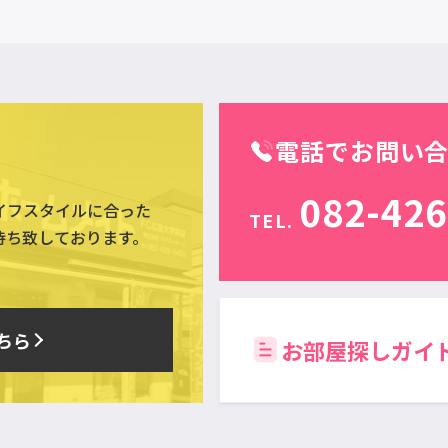
電話でお問い
082-426
イフスタイルに合った
TEL.
待ち致しております。
ちら
お部屋探しガイ