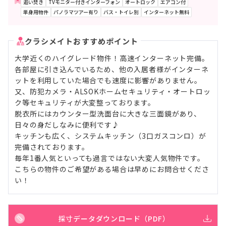
追い焚き
TVモニター付きインターフォン
オートロック
エアコン付
単身用物件
パノラマツアー有り
バス・トイレ別
インターネット無料
クラシメイトおすすめポイント
大学近くのハイグレード物件！高速インターネット完備。
各部屋に引き込んでいるため、他の入居者様がインターネ
ットを利用していた場合でも速度に影響がありません。
又、防犯カメラ・ALSOKホームセキュリティ・オートロッ
ク等セキュリティが大変整っております。
脱衣所にはカウンター型洗面台に大きな三面鏡があり、
日々の身だしなみに便利です♪
キッチンも広く、システムキッチン（3口ガスコンロ）が
完備されております。
毎年1番人気といっても過言ではない大変人気物件です。
こちらの物件のご希望がある場合は早めにお問合せくださ
い！
採寸データダウンロード（PDF）