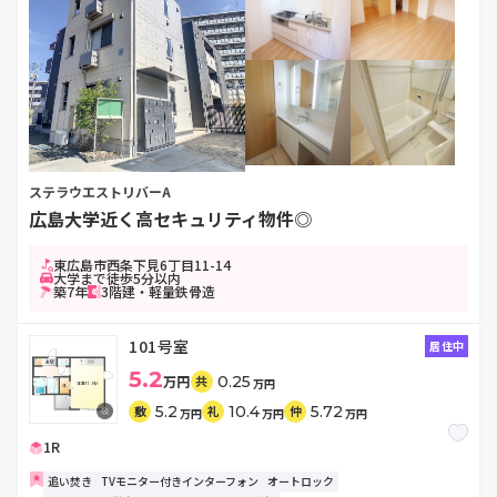
ステラウエストリバーA
広島大学近く高セキュリティ物件◎
東広島市西条下見6丁目11-14
大学まで徒歩5分以内
築7年
3階建・軽量鉄骨造
101号室
居住中
5.2
万円
0.25
共
万円
5.2
10.4
5.72
敷
礼
仲
万円
万円
万円
1R
追い焚き
TVモニター付きインターフォン
オートロック