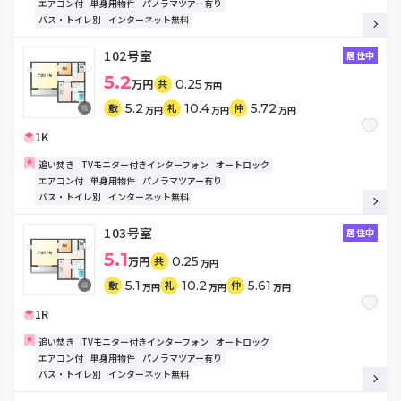
エアコン付
単身用物件
パノラマツアー有り
バス・トイレ別
インターネット無料
102号室
居住中
5.2
万円
0.25
共
万円
5.2
10.4
5.72
敷
礼
仲
万円
万円
万円
1K
追い焚き
TVモニター付きインターフォン
オートロック
エアコン付
単身用物件
パノラマツアー有り
バス・トイレ別
インターネット無料
103号室
居住中
5.1
万円
0.25
共
万円
5.1
10.2
5.61
敷
礼
仲
万円
万円
万円
1R
追い焚き
TVモニター付きインターフォン
オートロック
エアコン付
単身用物件
パノラマツアー有り
バス・トイレ別
インターネット無料