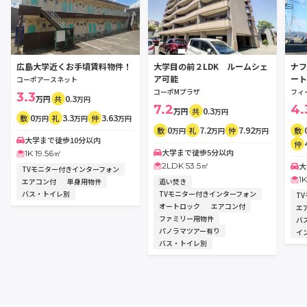
広島大学近くお手頃賃料物件！
大学目の前２LDK ルームシェ
ナフ
ア可能
ート
コーポアースネット
コーポMプラザ
フィ
3.3
0.3
万円
共
万円
7.2
4.
0.3
万円
共
万円
0
3.3
3.63
敷
礼
仲
万円
万円
万円
0
7.2
7.92
敷
礼
仲
敷
万円
万円
万円
大学まで徒歩10分以内
仲
大学まで徒歩5分以内
1K 19.56㎡
2LDK 53.5㎡
大
TVモニター付きインターフォン
1
エアコン付
単身用物件
追い焚き
バス・トイレ別
TVモニター付きインターフォン
T
オートロック
エアコン付
エ
ファミリー用物件
バ
パノラマツアー有り
イ
バス・トイレ別