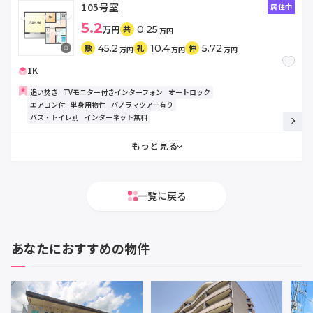
105号室
居住中
5.2
万円
0.25
共
万円
45.2
10.4
5.72
敷
礼
仲
万円
万円
万円
1K
追い焚き
TVモニター付きインターフォン
オートロック
エアコン付
単身用物件
パノラマツアー有り
バス・トイレ別
インターネット無料
もっと見る
一覧に戻る
あなたにおすすめの物件