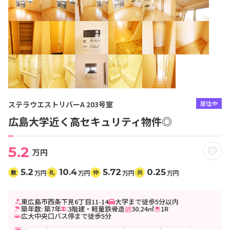
ステラウエストリバーA 203号室
居住中
広島大学近く高セキュリティ物件◎
5.2
万円
5.2
10.4
5.72
0.25
敷
礼
仲
共
万円
万円
万円
万円
東広島市西条下見6丁目11-14
大学まで徒歩5分以内
築年数: 築7年
3階建・軽量鉄骨造
30.24㎡
1R
広大中央口バス停まで徒歩5分