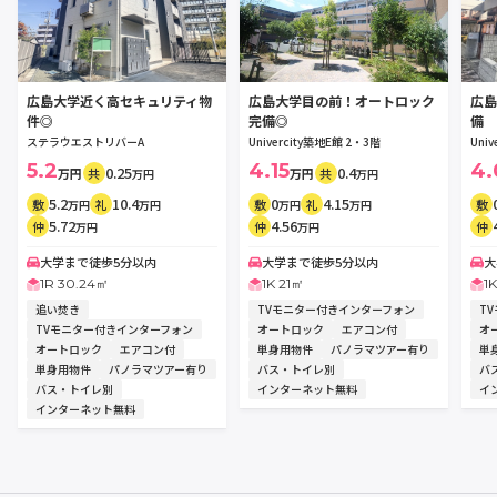
広島大学近く高セキュリティ物
広島大学目の前！オートロック
広島
件◎
完備◎
備 
ステラウエストリバーA
Univercity築地E館 2・3階
Uni
5.2
4.15
4.
0.25
0.4
万円
共
万円
共
万円
万円
5.2
10.4
0
4.15
敷
礼
敷
礼
敷
万円
万円
万円
万円
5.72
4.56
仲
仲
仲
万円
万円
大学まで徒歩5分以内
大学まで徒歩5分以内
大
1R 30.24㎡
1K 21㎡
1
追い焚き
TVモニター付きインターフォン
T
TVモニター付きインターフォン
オートロック
エアコン付
オ
オートロック
エアコン付
単身用物件
パノラマツアー有り
単
単身用物件
パノラマツアー有り
バス・トイレ別
バ
バス・トイレ別
インターネット無料
イ
インターネット無料