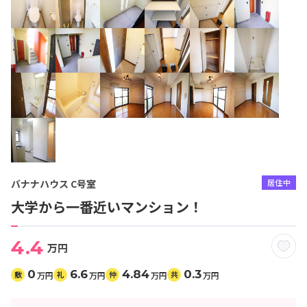
バナナハウス C号室
居住中
大学から一番近いマンション！
4.4
万円
0
6.6
4.84
0.3
敷
礼
仲
共
万円
万円
万円
万円