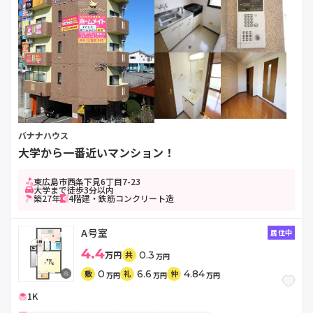
バナナハウス
大学から一番近いマンション！
東広島市西条下見6丁目7-23
大学まで徒歩3分以内
築27年
4階建・鉄筋コンクリート造
A号室
居住中
4.4
万円
0.3
共
万円
0
6.6
4.84
敷
礼
仲
万円
万円
万円
1K