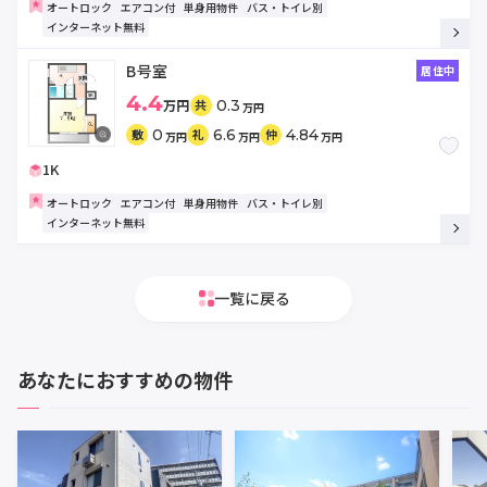
オートロック
エアコン付
単身用物件
バス・トイレ別
インターネット無料
B号室
居住中
4.4
万円
0.3
共
万円
0
6.6
4.84
敷
礼
仲
万円
万円
万円
1K
オートロック
エアコン付
単身用物件
バス・トイレ別
インターネット無料
一覧に戻る
あなたにおすすめの物件