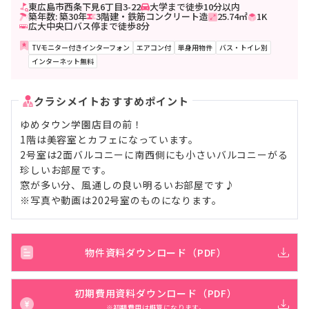
東広島市西条下見6丁目3-22
大学まで徒歩10分以内
築年数: 築30年
3階建・鉄筋コンクリート造
25.74㎡
1K
広大中央口バス停まで徒歩8分
TVモニター付きインターフォン
エアコン付
単身用物件
バス・トイレ別
インターネット無料
クラシメイトおすすめポイント
ゆめタウン学園店目の前！
1階は美容室とカフェになっています。
2号室は2面バルコニーに南西側にも小さいバルコニーがる
珍しいお部屋です。
窓が多い分、風通しの良い明るいお部屋です♪
※写真や動画は202号室のものになります。
物件資料ダウンロード（PDF）
初期費用資料ダウンロード（PDF）
※初期費用は概算になります。