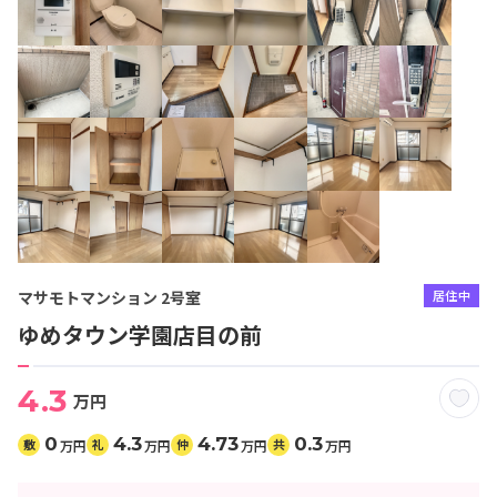
マサモトマンション 2号室
居住中
ゆめタウン学園店目の前
4.3
万円
0
4.3
4.73
0.3
敷
礼
仲
共
万円
万円
万円
万円