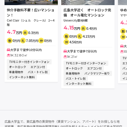
仲介手数料不要！広いマンショ
広島大学近く オートロック完
ゆめ
ン！
備 オール電化マンション
マサ
Ciel Clair（シェル クレール） 2～4
Univercity築地A館
4.
階
4.15
0.4
万円
共
万円
4.7
敷
0.3
万円
共
万円
0
4.15
敷
礼
万円
万円
仲
0
7.05
0
敷
礼
仲
万円
万円
万円
4.56
仲
万円
大
大学まで徒歩10分以内
大学まで徒歩7分以内
1
1K 32.80㎡
1K 21㎡
T
TVモニター付きインターフォン
TVモニター付きインターフォン
エ
オートロック
エアコン付
オートロック
エアコン付
パ
単身用物件
バス・トイレ別
単身用物件
パノラマツアー有り
バ
インターネット無料
バス・トイレ別
イ
インターネット無料
広島大学生で、東広島市の賃貸物件（賃貸マンション、アパート）をお探しなら地
域密着、東広島市内賃貸物件管理戸数3,000戸を超えるホームメイトFC広島大学前店