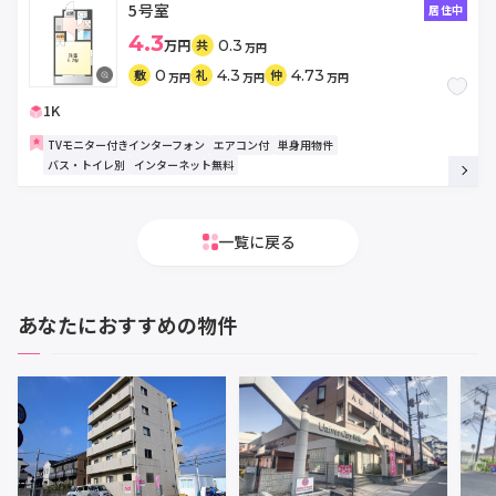
5号室
居住中
4.3
万円
0.3
共
万円
0
4.3
4.73
敷
礼
仲
万円
万円
万円
1K
TVモニター付きインターフォン
エアコン付
単身用物件
バス・トイレ別
インターネット無料
一覧に戻る
あなたにおすすめの物件