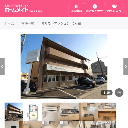
退去申請
最近見た物件
お気に入り
ホーム
物件一覧
マサモトマンション 2号室
1
/
29