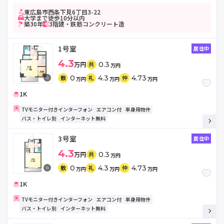
東広島市西条下見6丁目3-22
大学まで徒歩10分以内
築30年
3階建・鉄筋コンクリート造
1号室
居住中
4.3
万円
0.3
共
万円
0
4.3
4.73
敷
礼
仲
万円
万円
万円
1K
TVモニター付きインターフォン
エアコン付
単身用物件
バス・トイレ別
インターネット無料
3号室
居住中
4.3
万円
0.3
共
万円
0
4.3
4.73
敷
礼
仲
万円
万円
万円
1K
TVモニター付きインターフォン
エアコン付
単身用物件
バス・トイレ別
インターネット無料