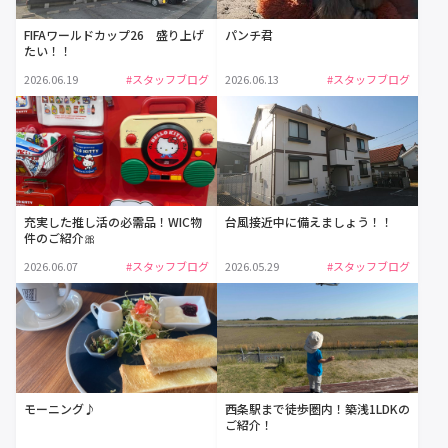
FIFAワールドカップ26 盛り上げ
パンチ君
たい！！
2026.06.19
#スタッフブログ
2026.06.13
#スタッフブログ
充実した推し活の必需品！WIC物
台風接近中に備えましょう！！
件のご紹介🎀
2026.06.07
#スタッフブログ
2026.05.29
#スタッフブログ
モーニング♪
西条駅まで徒歩圏内！築浅1LDKの
ご紹介！