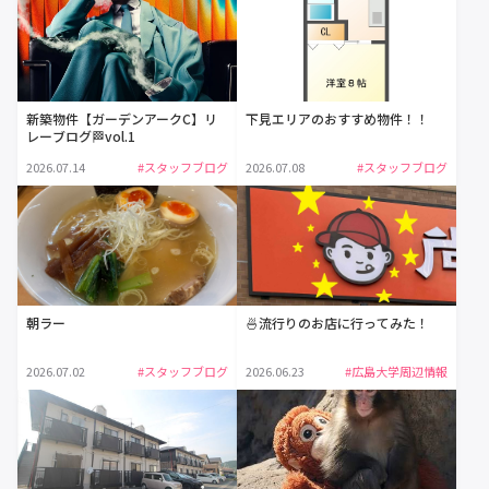
新築物件【ガーデンアークC】リ
下見エリアのおすすめ物件！！
レーブログ🏁vol.1
2026.07.14
#スタッフブログ
2026.07.08
#スタッフブログ
朝ラー
🍜流行りのお店に行ってみた！
2026.07.02
#スタッフブログ
2026.06.23
#広島大学周辺情報