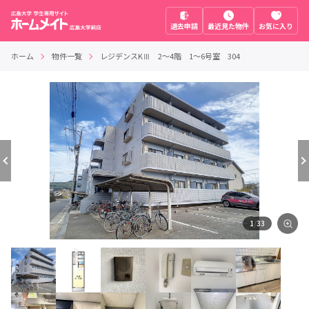
退去申請
最近見た物件
お気に入り
ホーム
物件一覧
レジデンスKⅢ 2～4階 1～6号室 304
1
/
33