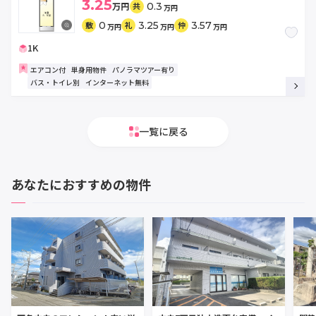
3.25
万円
0.3
共
万円
0
3.25
3.57
敷
礼
仲
万円
万円
万円
1K
エアコン付
単身用物件
パノラマツアー有り
バス・トイレ別
インターネット無料
一覧に戻る
あなたにおすすめの物件