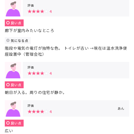
評価
4
良い点
廊下が室内みたいなところ
気になる点
階段や電気の電灯が独特な色。 トイレが古い →現在は温水洗浄便
座設置中（管理会社）
評価
4
良い点
朝日が入る。周りの住宅が静か。
評価
あん
4
良い点
広い