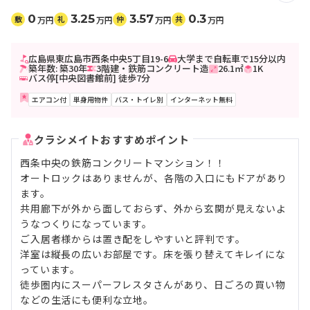
0
3.25
3.57
0.3
敷
礼
仲
共
万円
万円
万円
万円
広島県東広島市西条中央5丁目19-6
大学まで自転車で15分以内
築年数: 築30年
3階建・鉄筋コンクリート造
26.1㎡
1K
バス停[中央図書館前] 徒歩7分
エアコン付
単身用物件
バス・トイレ別
インターネット無料
クラシメイトおすすめポイント
西条中央の鉄筋コンクリートマンション！！
オートロックはありませんが、各階の入口にもドアがあり
ます。
共用廊下が外から面しておらず、外から玄関が見えないよ
うなつくりになっています。
ご入居者様からは置き配をしやすいと評判です。
洋室は縦長の広いお部屋です。床を張り替えてキレイにな
っています。
徒歩圏内にスーパーフレスタさんがあり、日ごろの買い物
などの生活にも便利な立地。