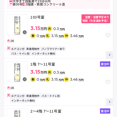
大学まで自転車で15分以内
築30年
3階建・鉄筋コンクリート造
103号室
空室・空室予定あり
相談（9/末退去予定）
3.15
万円
0.3
共
万円
0
3.15
3.46
敷
礼
仲
万円
万円
万円
1K
エアコン付
単身用物件
パノラマツアー有り
バス・トイレ別
インターネット無料
1階
7～11号室
居住中
3.15
万円
0.3
共
万円
0
3.15
3.46
敷
礼
仲
万円
万円
万円
1K
エアコン付
単身用物件
バス・トイレ別
インターネット無料
2～4階
7～11号室
居住中