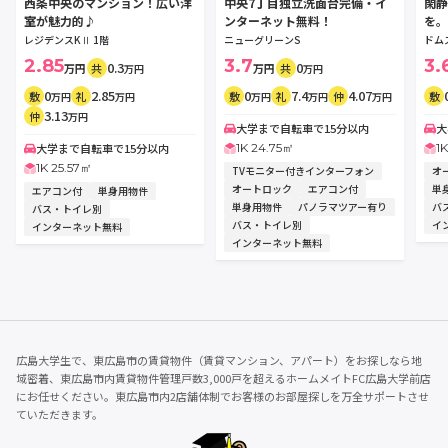
西条中央のマンション！広い洋
中央7丁目独立洗面台完備・イ
閑静
室が魅力的♪
ンターネット無料！
を。
レジデンスKⅡ 1階
ニューグリーンS
ドム
2.85
3.7
3.
0.3
0
万円
共
万円
共
万円
万円
0
2.85
0
7.4
4.07
敷
礼
敷
礼
仲
敷
万円
万円
万円
万円
万円
3.13
仲
万円
大学まで自転車で15分以内
大
1K 24.75㎡
1
大学まで自転車で15分以内
1K 25.57㎡
TVモニター付きインターフォン
オ
オートロック
エアコン付
単
エアコン付
単身用物件
単身用物件
パノラマツアー有り
バ
バス・トイレ別
バス・トイレ別
イ
インターネット無料
インターネット無料
広島大学生で、東広島市の賃貸物件（賃貸マンション、アパート）をお探しなら地
域密着、東広島市内賃貸物件管理戸数3,000戸を超えるホームメイトFC広島大学前店
にお任せください。東広島市内2店舗体制でお客様のお部屋探しを万全サポートさせ
ていただきます。