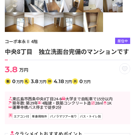
コーポ本永Ⅱ 4階
居住中
中央8丁目 独立洗面台完備のマンションです
3.8
万円
0
3.8
4.18
0
敷
礼
仲
共
万円
万円
万円
万円
東広島市西条中央8丁目24-6
大学まで自転車で15分以内
築年数: 築29年
4階建・鉄筋コンクリート造
28㎡
1K
蓮華寺橋バス停まで徒歩2分
エアコン付
単身用物件
パノラマツアー有り
バス・トイレ別
クラシメイトおすすめポイント