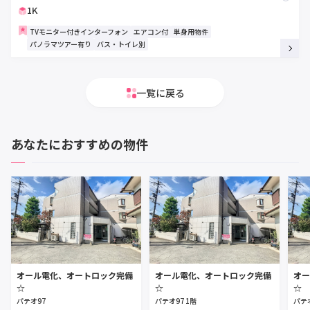
1K
TVモニター付きインターフォン
エアコン付
単身用物件
パノラマツアー有り
バス・トイレ別
一覧に戻る
あなたにおすすめの物件
オール電化、オートロック完備
オール電化、オートロック完備
オー
☆
☆
☆
パテオ97
パテオ97 1階
パテオ