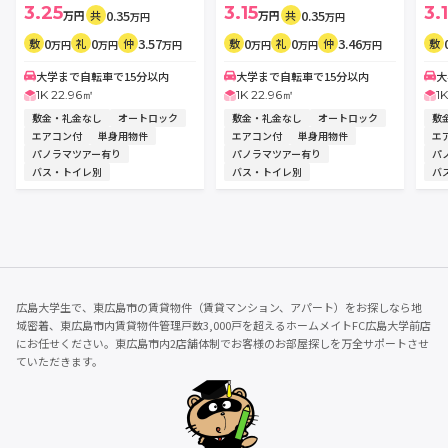
3.25
3.15
3.
0.35
0.35
万円
共
万円
共
万円
万円
0
0
3.57
0
0
3.46
敷
礼
仲
敷
礼
仲
敷
万円
万円
万円
万円
万円
万円
大学まで自転車で15分以内
大学まで自転車で15分以内
大
1K 22.96㎡
1K 22.96㎡
1
敷金・礼金なし
オートロック
敷金・礼金なし
オートロック
敷
エアコン付
単身用物件
エアコン付
単身用物件
エ
パノラマツアー有り
パノラマツアー有り
パ
バス・トイレ別
バス・トイレ別
バ
広島大学生で、東広島市の賃貸物件（賃貸マンション、アパート）をお探しなら地
域密着、東広島市内賃貸物件管理戸数3,000戸を超えるホームメイトFC広島大学前店
にお任せください。東広島市内2店舗体制でお客様のお部屋探しを万全サポートさせ
ていただきます。