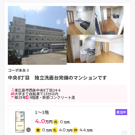
コーポ本永Ⅱ
中央8丁目 独立洗面台完備のマンションです
東広島市西条中央8丁目24-6
大学まで自転車で15分以内
築29年
4階建・鉄筋コンクリート造
1～3階
居住中
4.0
万円
0
共
万円
0
4.0
4.4
敷
礼
仲
万円
万円
万円