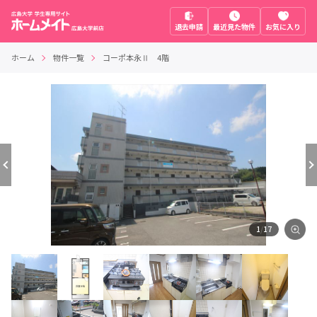
退去申請
最近見た物件
お気に入り
ホーム
物件一覧
コーポ本永Ⅱ 4階
1
/
17