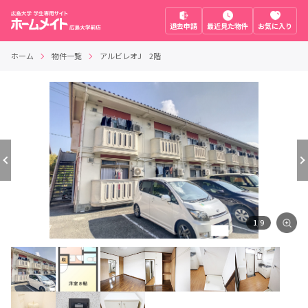
退去申請
最近見た物件
お気に入り
ホーム
物件一覧
アルビレオJ 2階
1
/
9