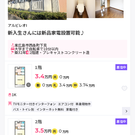
アルビレオI
新入生さんには新品家電設置可能♪
東広島市西条町下見
大学まで自転車で10分以内
築32年
2階建・プレキャストコンクリート造
1階
居住中
3.4
万円
0
共
万円
0
3.4
3.74
敷
礼
仲
万円
万円
万円
1K
TVモニター付きインターフォン
エアコン付
単身用物件
バス・トイレ別
インターネット無料
家電付き
2階
居住中
3.5
万円
0
共
万円