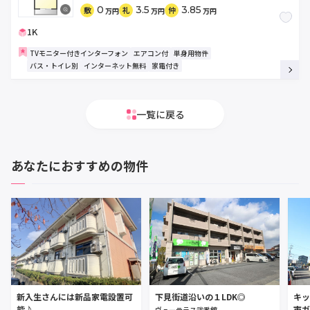
0
3.5
3.85
敷
礼
仲
万円
万円
万円
1K
TVモニター付きインターフォン
エアコン付
単身用物件
バス・トイレ別
インターネット無料
家電付き
一覧に戻る
あなたにおすすめの物件
新入生さんには新品家電設置可
下見街道沿いの１LDK◎
キッ
能♪
市ガ
ヴューテラス弐番館