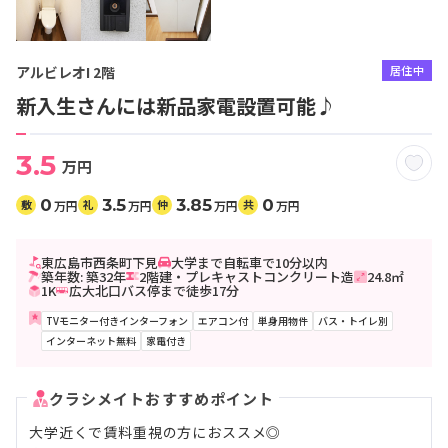
アルビレオI 2階
居住中
新入生さんには新品家電設置可能♪
3.5
万円
0
3.5
3.85
0
敷
礼
仲
共
万円
万円
万円
万円
東広島市西条町下見
大学まで自転車で10分以内
築年数: 築32年
2階建・プレキャストコンクリート造
24.8㎡
1K
広大北口バス停まで徒歩17分
TVモニター付きインターフォン
エアコン付
単身用物件
バス・トイレ別
インターネット無料
家電付き
クラシメイトおすすめポイント
大学近くで賃料重視の方におススメ◎