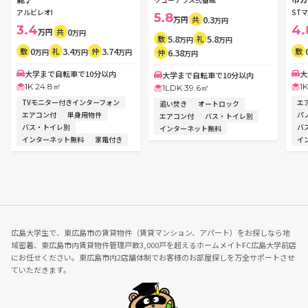
アルビレオI
ST
5.8
0.3
万円
共
万円
3.4
4.
0
万円
共
万円
5.8
5.8
敷
礼
万円
万円
0
3.4
3.74
敷
礼
仲
敷
6.38
万円
万円
万円
仲
万円
大学まで自転車で10分以内
大
大学まで自転車で10分以内
1K 24.8㎡
1
1LDK 39.6㎡
TVモニター付きインターフォン
エ
追い焚き
オートロック
エアコン付
単身用物件
パ
エアコン付
バス・トイレ別
バス・トイレ別
バ
インターネット無料
インターネット無料
家電付き
イ
広島大学生で、東広島市の賃貸物件（賃貸マンション、アパート）をお探しなら地
域密着、東広島市内賃貸物件管理戸数3,000戸を超えるホームメイトFC広島大学前店
にお任せください。東広島市内2店舗体制でお客様のお部屋探しを万全サポートさせ
ていただきます。