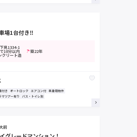
車場1台付き‼
見1334-1
で10分以内
築22年
ンクリート造
K
場付き
オートロック
エアコン付
単身用物件
ラマツアー有り
バス・トイレ別
大前
ハイグレードマンション！