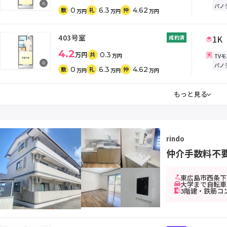
パノ
0
6.3
4.62
敷
礼
仲
万円
万円
万円
403号室
1K
成約済
4.2
万円
0.3
共
万円
TV
パノ
0
6.3
4.62
敷
礼
仲
万円
万円
万円
もっと見る
rindo
仲介手数料不
東広島市西条下見
大学まで自転車
3階建・鉄筋コ