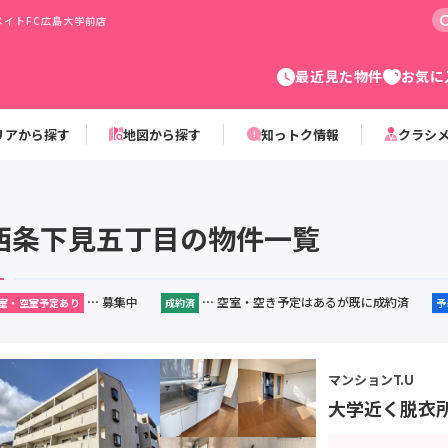
イトFC広島大学前店
最近見た物件
お気に
リアから探す
地図から探す
知っトク情報
クラシ
西条下見五丁目の物件一覧
⋯ 募集中
⋯ 空室・空き予定はあるが既に成約済
室・空室予定あり
成約済
予
マンションT.U
大学近く脱衣所