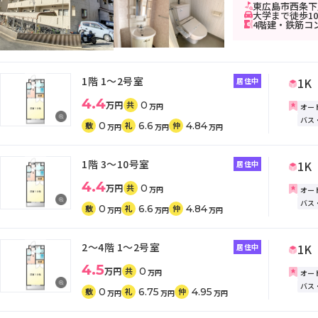
東広島市西条下見
大学まで徒歩1
4階建・鉄筋コ
1階
1～2号室
1K
居住中
4.4
万円
0
共
万円
オー
バス
0
6.6
4.84
敷
礼
仲
万円
万円
万円
1階
3～10号室
1K
居住中
4.4
万円
0
共
万円
オー
バス
0
6.6
4.84
敷
礼
仲
万円
万円
万円
2～4階
1～2号室
1K
居住中
4.5
万円
0
共
万円
オー
バス
0
6.75
4.95
敷
礼
仲
万円
万円
万円