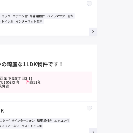
トロック
エアコン付
単身用物件
パノラマツアー有り
・トイレ別
インターネット無料
の綺麗な1LDK物件です！
条下見5丁目3-11
で10分以内
築31年
鉄骨造
DK
モニター付きインターフォン
駐車場付き
エアコン付
ラマツアー有り
バス・トイレ別