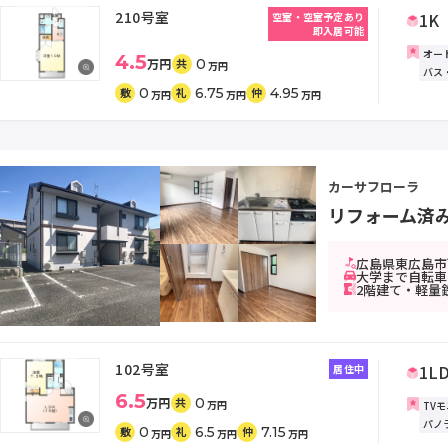
210号室
1K
空室・空室予定あり
即入居可能
オー
4.5
万円
0
共
万円
バス
0
6.75
4.95
敷
礼
仲
万円
万円
万円
カーサフローラ
リフォーム済み
広島県東広島市西
大学まで自転車
2階建て・軽量
102号室
1L
居住中
6.5
万円
0
共
万円
TV
パノ
0
6.5
7.15
敷
礼
仲
万円
万円
万円