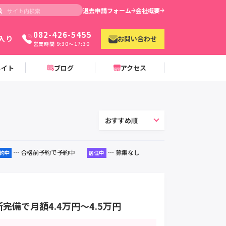
退去申請フォーム
会社概要
082-426-5455
入り
お問い合わせ
営業時間 9:30〜17:30
メイト
ブログ
アクセス
⋯ 合格前予約で予約中
⋯ 募集なし
約中
居住中
完備で月額4.4万円～4.5万円