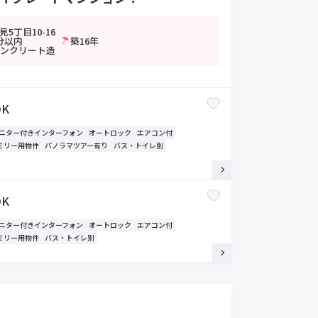
5丁目10-16
分以内
築16年
コンクリート造
DK
モニター付きインターフォン
オートロック
エアコン付
ミリー用物件
パノラマツアー有り
バス・トイレ別
DK
モニター付きインターフォン
オートロック
エアコン付
ミリー用物件
バス・トイレ別