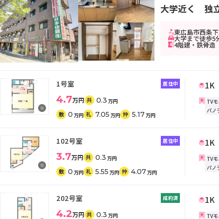
大学近く 独
東広島市西条下見
大学まで徒歩5
4階建・鉄骨造
1号室
1K
居住中
4.7
万円
0.3
共
万円
TV
パノ
0
7.05
5.17
敷
礼
仲
万円
万円
万円
102号室
1K
居住中
3.7
万円
0.3
共
万円
TV
パノ
0
5.55
4.07
敷
礼
仲
万円
万円
万円
202号室
1K
成約済
4.2
万円
0.3
共
万円
TV