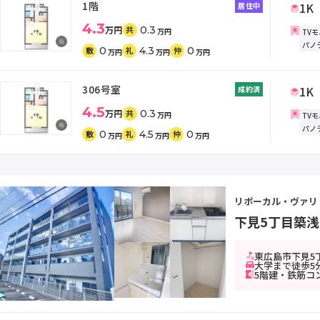
1階
1K
居住中
4.3
万円
0.3
共
万円
TV
パノ
0
4.3
0
敷
礼
仲
万円
万円
万円
306号室
1K
成約済
4.5
万円
0.3
共
万円
TV
パノ
0
4.5
0
敷
礼
仲
万円
万円
万円
リポーカル・ヴァリ
下見5丁目築
東広島市下見5丁
大学まで徒歩5
5階建・鉄筋コ