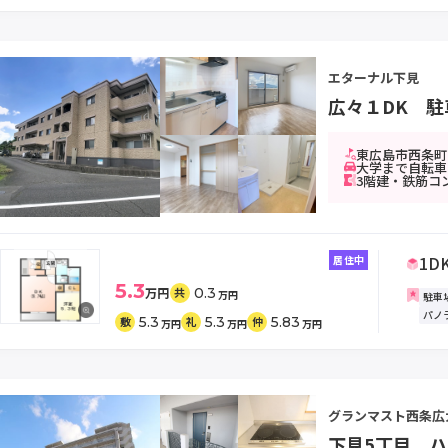
エターナル下見
広々１DK 駐
東広島市西条町下
大学まで自転車
3階建・鉄筋コ
1D
居住中
5.3
万円
0.3
共
万円
駐車
パノ
5.3
5.3
5.83
敷
礼
仲
万円
万円
万円
グランマスト西条広
下見5丁目 