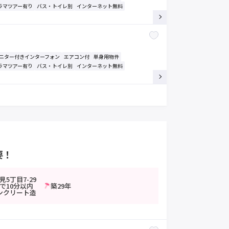
ラマツアー有り
バス・トイレ別
インターネット無料
モニター付きインターフォン
エアコン付
単身用物件
ラマツアー有り
バス・トイレ別
インターネット無料
要！
5丁目7-29
で10分以内
築29年
ンクリート造