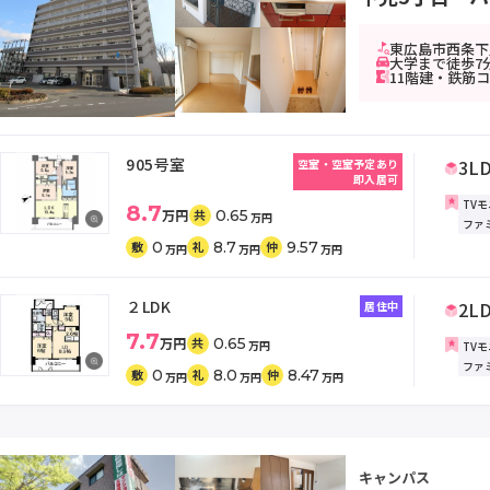
東広島市西条下見
大学まで徒歩7
11階建・鉄筋
905号室
3L
空室・空室予定あり
即入居可
TV
8.7
万円
0.65
共
万円
ファ
0
8.7
9.57
敷
礼
仲
万円
万円
万円
２LDK
2L
居住中
7.7
万円
0.65
共
万円
TV
ファ
0
8.0
8.47
敷
礼
仲
万円
万円
万円
キャンパス