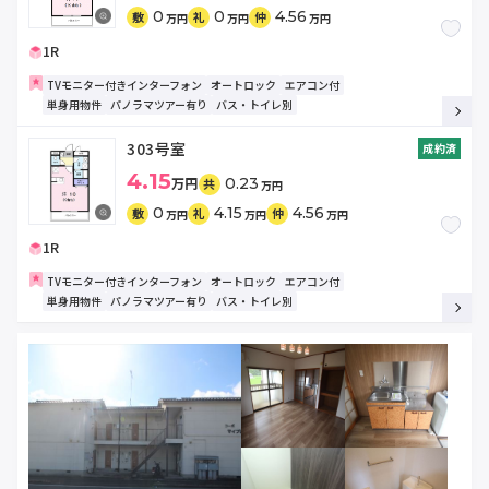
0
0
4.56
敷
礼
仲
万円
万円
万円
1R
TVモニター付きインターフォン
オートロック
エアコン付
単身用物件
パノラマツアー有り
バス・トイレ別
303号室
成約済
4.15
万円
0.23
共
万円
0
4.15
4.56
敷
礼
仲
万円
万円
万円
1R
TVモニター付きインターフォン
オートロック
エアコン付
単身用物件
パノラマツアー有り
バス・トイレ別