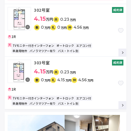
302号室
成約済
4.15
万円
0.23
共
万円
0
0
4.56
敷
礼
仲
万円
万円
万円
1R
TVモニター付きインターフォン
オートロック
エアコン付
単身用物件
パノラマツアー有り
バス・トイレ別
303号室
成約済
4.15
万円
0.23
共
万円
0
4.15
4.56
敷
礼
仲
万円
万円
万円
1R
TVモニター付きインターフォン
オートロック
エアコン付
単身用物件
パノラマツアー有り
バス・トイレ別