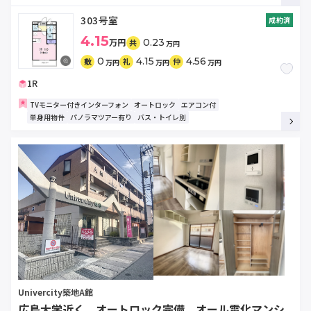
303号室
成約済
4.15
万円
0.23
共
万円
0
4.15
4.56
敷
礼
仲
万円
万円
万円
1R
TVモニター付きインターフォン
オートロック
エアコン付
単身用物件
パノラマツアー有り
バス・トイレ別
Univercity築地A館
広島大学近く オートロック完備 オール電化マンシ