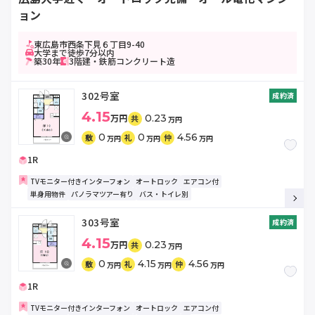
ョン
東広島市西条下見６丁目9-40
大学まで徒歩7分以内
築30年
3階建・鉄筋コンクリート造
302号室
成約済
4.15
万円
0.23
共
万円
0
0
4.56
敷
礼
仲
万円
万円
万円
1R
TVモニター付きインターフォン
オートロック
エアコン付
単身用物件
パノラマツアー有り
バス・トイレ別
303号室
成約済
4.15
万円
0.23
共
万円
0
4.15
4.56
敷
礼
仲
万円
万円
万円
1R
TVモニター付きインターフォン
オートロック
エアコン付