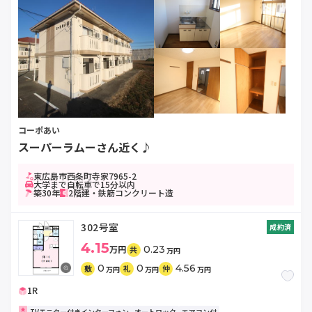
コーポあい
スーパーラムーさん近く♪
東広島市西条町寺家7965-2
大学まで自転車で15分以内
築30年
2階建・鉄筋コンクリート造
302号室
成約済
4.15
万円
0.23
共
万円
0
0
4.56
敷
礼
仲
万円
万円
万円
1R
TVモニター付きインターフォン
オートロック
エアコン付