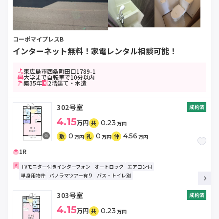
コーポマイプレスB
インターネット無料！家電レンタル相談可能！
東広島市西条町田口1789-1
大学まで自転車で10分以内
築35年
2階建て・木造
302号室
成約済
4.15
万円
0.23
共
万円
0
0
4.56
敷
礼
仲
万円
万円
万円
1R
TVモニター付きインターフォン
オートロック
エアコン付
単身用物件
パノラマツアー有り
バス・トイレ別
303号室
成約済
4.15
万円
0.23
共
万円