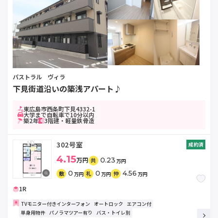
パストラル ヴィラ
下見街道沿いの築浅アパート♪
東広島市西条町下見4332-1
大学まで自転車で10分以内
築2年
3階建・軽量鉄骨造
302号室
成約済
4.15
万円
0.23
共
万円
0
0
4.56
敷
礼
仲
万円
万円
万円
1R
TVモニター付きインターフォン
オートロック
エアコン付
単身用物件
パノラマツアー有り
バス・トイレ別