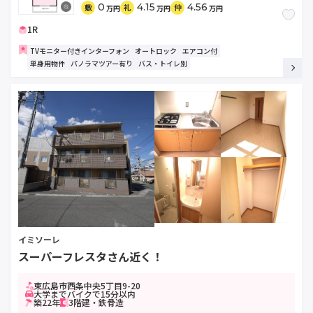
0
4.15
4.56
敷
礼
仲
万円
万円
万円
1R
TVモニター付きインターフォン
オートロック
エアコン付
単身用物件
パノラマツアー有り
バス・トイレ別
イミソーレ
スーパーフレスタさん近く！
東広島市西条中央5丁目9-20
大学までバイクで15分以内
築22年
3階建・鉄骨造