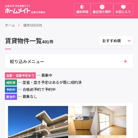
退去申請
最近見た物件
お気に入り
ホーム
徒歩5分以内
賃貸物件一覧
401
件
絞り込みメニュー
⋯ 募集中
空室・空室予定あり
⋯ 空室・空き予定はあるが既に成約済
成約済
⋯ 合格前予約で予約中
予約中
⋯ 募集なし
居住中