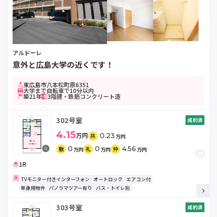
アルドーレ
意外と広島大学の近くです！
東広島市八本松町原6351
大学まで自転車で10分以内
築21年
3階建・鉄筋コンクリート造
302号室
成約済
4.15
万円
0.23
共
万円
0
0
4.56
敷
礼
仲
万円
万円
万円
1R
TVモニター付きインターフォン
オートロック
エアコン付
単身用物件
パノラマツアー有り
バス・トイレ別
303号室
成約済