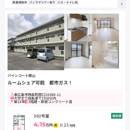
単身用物件
パノラマツアー有り
バス・トイレ別
パインコート鏡山
ルームシェア可能 都市ガス！
東広島市西条町田口10380-11
大学まで自転車で15分以内
築23年
3階建・鉄筋コンクリート造
302号室
成約済
4.15
万円
0.23
共
万円