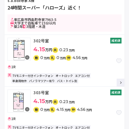
s.a.box寺家 A棟
24時間スーパー「ハローズ」近く！
東広島市西条町寺家7963-5
大学まで自転車で15分以内
築2年
3階建・木造
302号室
成約済
4.15
万円
0.23
共
万円
0
0
4.56
敷
礼
仲
万円
万円
万円
1R
TVモニター付きインターフォン
オートロック
エアコン付
単身用物件
パノラマツアー有り
バス・トイレ別
303号室
成約済
4.15
万円
0.23
共
万円
0
4.15
4.56
敷
礼
仲
万円
万円
万円
1R
TVモニター付きインターフォン
オートロック
エアコン付