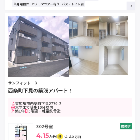
単身用物件
パノラマツアー有り
バス・トイレ別
サンフィット B
西条町下見の築浅アパート！
東広島市西条町下見2770-2
大学まで徒歩10分以内
築1年
3階建・軽量鉄骨造
302号室
成約済
4.15
万円
0.23
共
万円