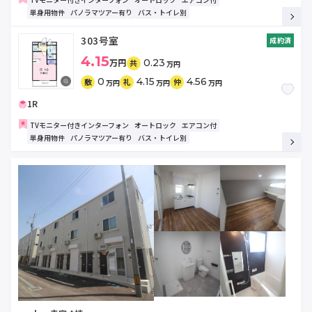
単身用物件
パノラマツアー有り
バス・トイレ別
303号室
成約済
4.15
万円
0.23
共
万円
0
4.15
4.56
敷
礼
仲
万円
万円
万円
1R
TVモニター付きインターフォン
オートロック
エアコン付
単身用物件
パノラマツアー有り
バス・トイレ別