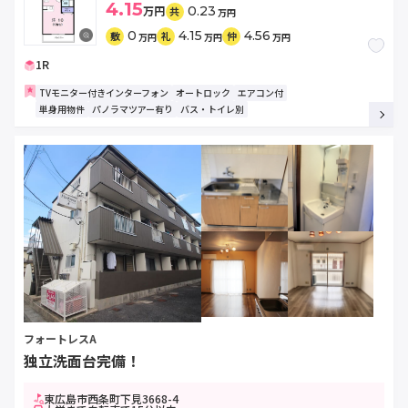
4.15
万円
0.23
共
万円
0
4.15
4.56
敷
礼
仲
万円
万円
万円
1R
TVモニター付きインターフォン
オートロック
エアコン付
単身用物件
パノラマツアー有り
バス・トイレ別
フォートレスA
独立洗面台完備！
東広島市西条町下見3668-4