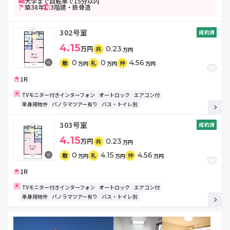
大学まで自転車で15分以内
築38年
3階建・鉄骨造
302号室
成約済
4.15
万円
0.23
共
万円
0
0
4.56
敷
礼
仲
万円
万円
万円
1R
TVモニター付きインターフォン
オートロック
エアコン付
単身用物件
パノラマツアー有り
バス・トイレ別
303号室
成約済
4.15
万円
0.23
共
万円
0
4.15
4.56
敷
礼
仲
万円
万円
万円
1R
TVモニター付きインターフォン
オートロック
エアコン付
単身用物件
パノラマツアー有り
バス・トイレ別