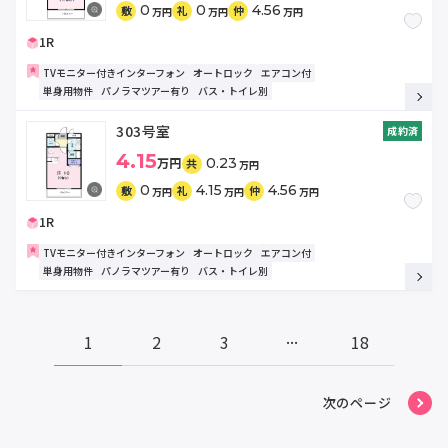
0
0
4.56
敷
礼
仲
万円
万円
万円
1R
TVモニター付きインターフォン
オートロック
エアコン付
単身用物件
パノラマツアー有り
バス・トイレ別
303号室
成約済
4.15
万円
0.23
共
万円
0
4.15
4.56
敷
礼
仲
万円
万円
万円
1R
TVモニター付きインターフォン
オートロック
エアコン付
単身用物件
パノラマツアー有り
バス・トイレ別
...
1
2
3
18
次のページ